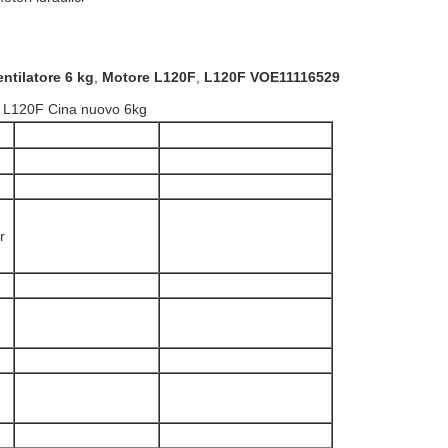
ntilatore 6 kg
,
Motore L120F
,
L120F VOE11116529
r L120F Cina nuovo 6kg
r