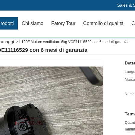
Sales & S
rodotti
Chi siamo
Fatory Tour
Controllo di qualità
C
ranaggi
L120F Motore ventilatore 6kg VOE11116529 con 6 mesi di garanzia
OE11116529 con 6 mesi di garanzia
Detta
Luogo 
Marca
Numer
Term
Quanti
minim