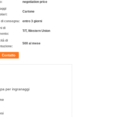
o:
negotiation price
laggi
Cartone
olari:
 di consegna:
entro 3 giorni
i di
T/T, Western Union
ento:
ità di
500 al mese
ntazione:
Contatto
pa per ingranaggi
me
si