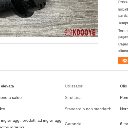
Prezz
Imbal
partic
Tempi
Termin
pagam
Capac
alime
 elevata
Utilizzatori:
Olio
ione a caldo
Struttura:
Pom
lico
Standard o non standard:
Nor
ingranaggi, prodotti ad ingranaggi
Garanzia:
6 me
motori idraulici