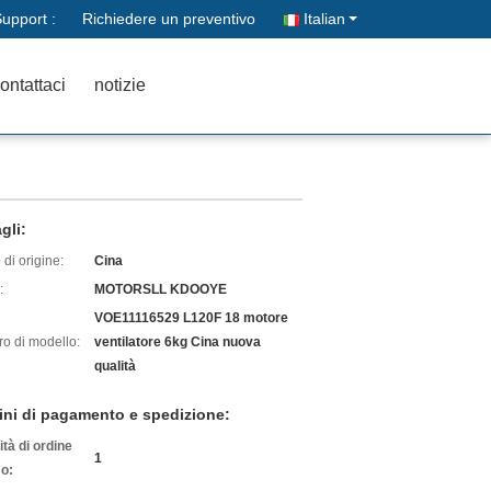
upport :
Richiedere un preventivo
Italian
ontattaci
notizie
gli:
di origine:
Cina
:
MOTORSLL KDOOYE
VOE11116529 L120F 18 motore
o di modello:
ventilatore 6kg Cina nuova
qualità
ini di pagamento e spedizione:
tà di ordine
1
o: