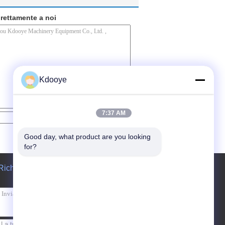
direttamente a noi
Kdooye
7:37 AM
Contatto
Good day, what product are you looking 
for?
Richiedere un preventivo
Invii