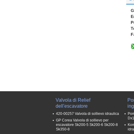
G
E
P
T
F
Valvola di Relief
Po
dell'escavatore
in
420-00257 Valvola di sollievo idraulica
Pom
Dx1
GP Corea Valvola di sollievo per
escavatore Sk200-5 Sk200-6 Sk200-8
Kom
Sk350-8
idr