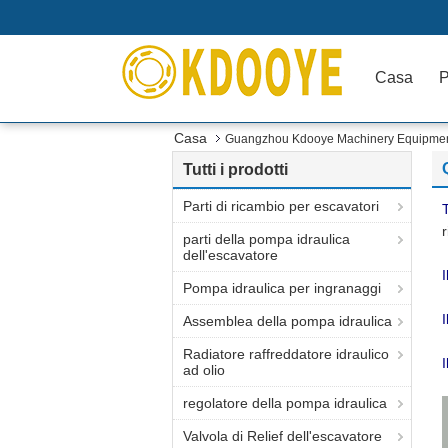
Casa
P
Casa
Guangzhou Kdooye Machinery Equipment C
Tutti i prodotti
Parti di ricambio per escavatori
T
r
parti della pompa idraulica
dell'escavatore
I
Pompa idraulica per ingranaggi
I
Assemblea della pompa idraulica
Radiatore raffreddatore idraulico
I
ad olio
regolatore della pompa idraulica
Valvola di Relief dell'escavatore