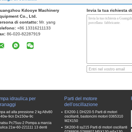
uangzhou Kdooye Machinery
Invia la tua richiesta 
quipment Co., Ltd.
ersona di contatto:
Mr. yang
elefono:
+86 13316211133
ax:
86-020-82287919
mpa idraulica per
Parti del motore
granaggi
dell'oscillazione
pa ad alta pressione 2 kg A8v80
EX200-1 DH220-5 Parti di motori
40w-9cn Dx150w-9c
oscillanti, bastoncini motori 0365310
M2X150
atsu Pc75uu-2 Pompa a marcia
aulica 21w-60-221111 13 denti
SK200-8 sy215 Parti di motori oscillanti
0788806 0788807 M5X130 m5x130