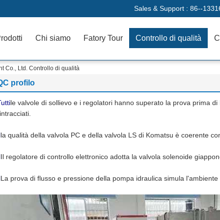
Sales & Support :
86--1331
rodotti
Chi siamo
Fatory Tour
Controllo di qualità
C
o., Ltd. Controllo di qualità
QC profilo
utti
le valvole di sollievo e i regolatori hanno superato la prova prima d
intracciati.
l
la qualità della valvola PC e della valvola LS di Komatsu è coerente con l
l
Il regolatore di controllo elettronico adotta la valvola solenoide giappo
l
La prova di flusso e pressione della pompa idraulica simula l'ambiente 