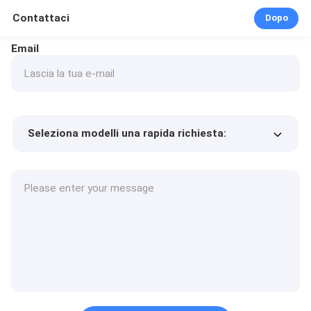
Contattaci
Dopo
Email
Seleziona modelli una rapida richiesta:
Prezzo del prodotto
Min.order quantity
Richiedi un campione
Più dettagli