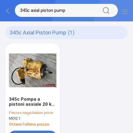
345c Axial Piston Pump
(1)
345c Pompa a
pistoni assiale 20 kg
con solenoide 259-
Prezzo:
negotiation price
0814 2590814
MOQ:
1
Ottieni l'ultimo prezzo