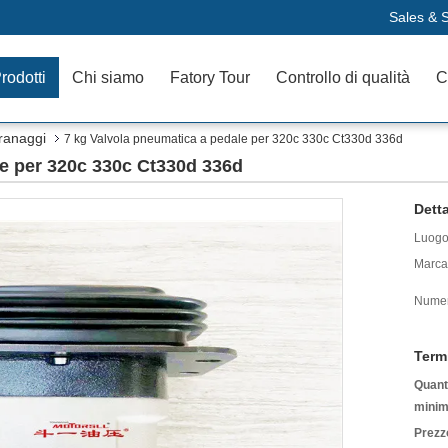
Sales & S
rodotti
Chi siamo
Fatory Tour
Controllo di qualità
C
ranaggi
7 kg Valvola pneumatica a pedale per 320c 330c Ct330d 336d
le per 320c 330c Ct330d 336d
Detta
Luogo 
Marca
Numer
Term
Quanti
minim
Prezz