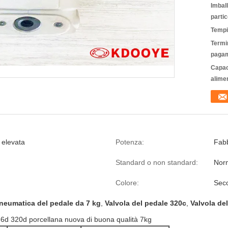
Imbal
partic
Tempi
Termin
pagam
Capac
alime
 elevata
Potenza:
Fabb
Standard o non standard:
Nor
Colore:
Seco
neumatica del pedale da 7 kg
,
Valvola del pedale 320c
,
Valvola de
36d 320d porcellana nuova di buona qualità 7kg