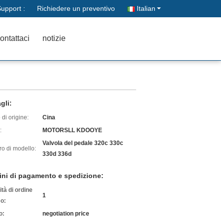
upport :
Richiedere un preventivo
Italian
ontattaci
notizie
gli:
di origine:
Cina
:
MOTORSLL KDOOYE
Valvola del pedale 320c 330c
o di modello:
330d 336d
ini di pagamento e spedizione:
tà di ordine
1
o:
o:
negotiation price