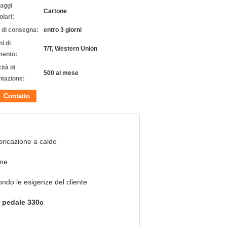
laggi
Cartone
olari:
 di consegna:
entro 3 giorni
i di
T/T, Western Union
ento:
ità di
500 al mese
ntazione:
Contatto
ricazione a caldo
me
ndo le esigenze del cliente
l pedale 330c