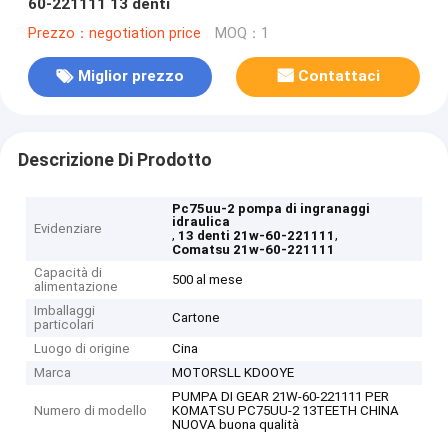
60-221111 13 denti
Prezzo：negotiation price
MOQ：1
Miglior prezzo
Contattaci
Descrizione Di Prodotto
Pc75uu-2 pompa di ingranaggi
idraulica
Evidenziare
,
,
13 denti 21w-60-221111
Comatsu 21w-60-221111
Capacità di
500 al mese
alimentazione
Imballaggi
Cartone
particolari
Luogo di origine
Cina
Marca
MOTORSLL KDOOYE
PUMPA DI GEAR 21W-60-221111 PER
Numero di modello
KOMATSU PC75UU-2 13TEETH CHINA
NUOVA buona qualità