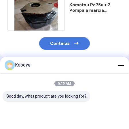
Komatsu Pc75uu-2
Pompa a marcia
idraulica 21w-60-221111
13 denti
Continua
Kdooye
Prodotti Raccomandati
5:15 AM
Good day, what product are you looking for?
A8VO140 Rexroth
Motore ventilatore
Motore ventila