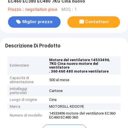
EC460 EC380 EC480 7KG Cina nuovo
Prezzo：negotiation price
MOQ：1
Miglior prezzo
Contattaci
Descrizione Di Prodotto
,
Motore del ventilatore 14533496
7KG Cina nuovo motore del
Evidenziare
ventilatore
,
360 460 480 motore ventilatore
Capacità di
500 al mese
alimentazione
Imballaggi
Cartone
particolari
Luogo di origine
Cina
Marca
MOTORSLL KDOOYE
14533496 motore del ventilatore EC360
Numero di modello
EC460 EC480 360