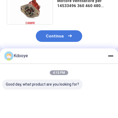
Motore ventilatore per
14533496 360 460 480
EC360 EC460 EC380 EC480
7KG Cina nuovo
Continua
Kdooye
Prodotti Raccomandati
4:15 PM
Good day, what product are you looking for?
A8VO140 Rexroth
Motore ventilatore
Motore ventila
pompa di ingranaggi
per 345C 345c
per 325C 325c