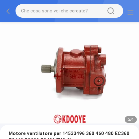
2
/
4
Motore ventilatore per 14533496 360 460 480 EC360