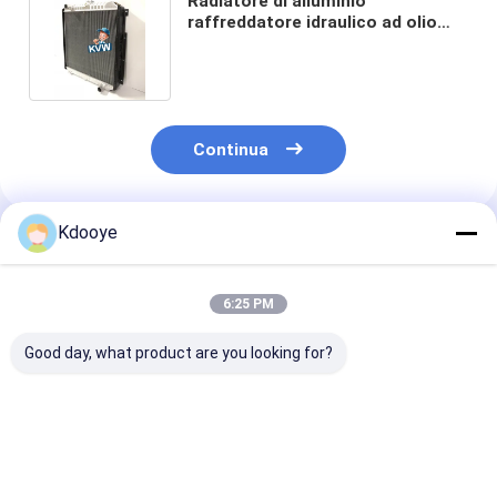
Radiatore di alluminio
raffreddatore idraulico ad olio
E320A E320L 320 E320 S6KT
Continua
Kdooye
Prodotti Raccomandati
6:25 PM
Good day, what product are you looking for?
E312B 312B S4KT
Serbatoio dell'acqua
E320BL 320B 
Serbatoio dell'acqua
per radiatore in
S6KT Radiator