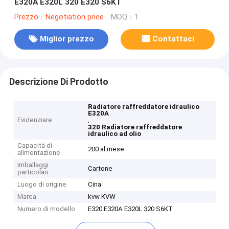
E320A E320L 320 E320 S6KT
Prezzo：Negotiation price
MOQ：1
Miglior prezzo
Contattaci
Descrizione Di Prodotto
Radiatore raffreddatore idraulico
E320A
Evidenziare
,
320 Radiatore raffreddatore
idraulico ad olio
Capacità di
200 al mese
alimentazione
Imballaggi
Cartone
particolari
Luogo di origine
Cina
Marca
kvw KVW
Numero di modello
E320 E320A E320L 320 S6KT