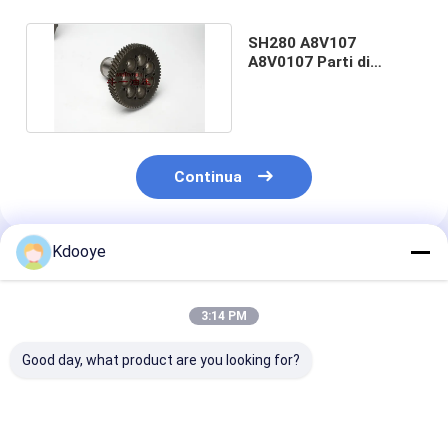
SH280 A8V107
A8V0107 Parti di
pompe idrauliche per
escavatori
Continua
Kdooye
Prodotti Raccomandati
3:14 PM
Good day, what product are you looking for?