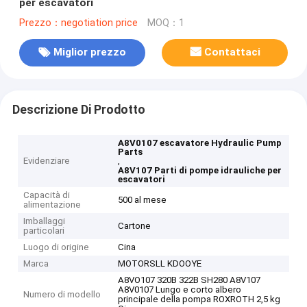
per escavatori
Prezzo：negotiation price
MOQ：1
Miglior prezzo
Contattaci
Descrizione Di Prodotto
A8V0107 escavatore Hydraulic Pump
Parts
Evidenziare
,
A8V107 Parti di pompe idrauliche per
escavatori
Capacità di
500 al mese
alimentazione
Imballaggi
Cartone
particolari
Luogo di origine
Cina
Marca
MOTORSLL KDOOYE
A8VO107 320B 322B SH280 A8V107
A8V0107 Lungo e corto albero
Numero di modello
principale della pompa ROXROTH 2,5 kg