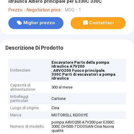
idraulica Albero principale per E330C 330C
Prezzo：Negotiation price
MOQ：1
Miglior prezzo
Contattaci
Descrizione Di Prodotto
Escavatore Parts della pompa
idraulica A7V200
Evidenziare
,
,
A8VO200 Fuoco principale
330C Parti di escavatori a pompa
idraulica
Capacità di
300 al mese
alimentazione
Imballaggi
Cartone
particolari
Luogo di origine
Cina
Marca
MOTORSLL KDOOYE
pompa A8VO200 A7V200 per E330C
Numero di modello
330C DH500-7 DOOSAN Cina Nuova
qualità