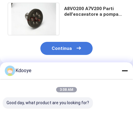
A8VO200 A7V200 Parti
dell'escavatore a pompa
idraulica Albero principale
per E330C 330C
Continua
Kdooye
Prodotti Raccomandati
3:08 AM
Good day, what product are you looking for?
PC300-7 PC300-8
PSV2-55T parti di
K3V140DT