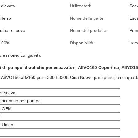
 elevata
Utilizzatori:
Scav
 ferro
Nome della parte:
Esca
uino e nuovo
Nome del prodotto:
Pomp
 100%
Disponibilità:
In 
pressione; Lunga vita
i di pompe idrauliche per escavatori
,
A8VO160 Copertina
,
A8VO160
 A8VO160 a8v160 per E330 E330B Cina Nuove parti principali di quali
er scavo
 di ricambio per pompe
o OEM
ni
n Union