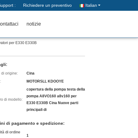
upport :
Richiedere un preventivo
Italian
ontattaci
notizie
vatori per E330 E330B
gli:
di origine:
Cina
:
MOTORSLL KDOOYE
copertura della pompa testa della
pompa A8VO160 a8v160 per
o di modello:
E330 E330B Cina Nuove parti
principali di
ini di pagamento e spedizione:
tà di ordine
1