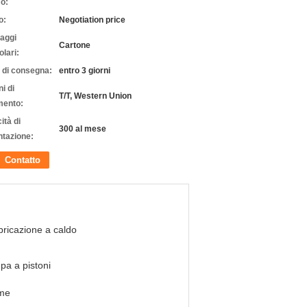
o:
o:
Negotiation price
laggi
Cartone
olari:
 di consegna:
entro 3 giorni
i di
T/T, Western Union
ento:
ità di
300 al mese
ntazione:
Contatto
ricazione a caldo
a a pistoni
me