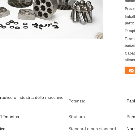
minim
Prezz
Imbal
partic
Tempi
Termin
pagam
Capac
alime
raulico e industria delle macchine
Potenza:
Fabb
-12months
Struttura:
Pomp
lico
Standard o non standard:
Nor