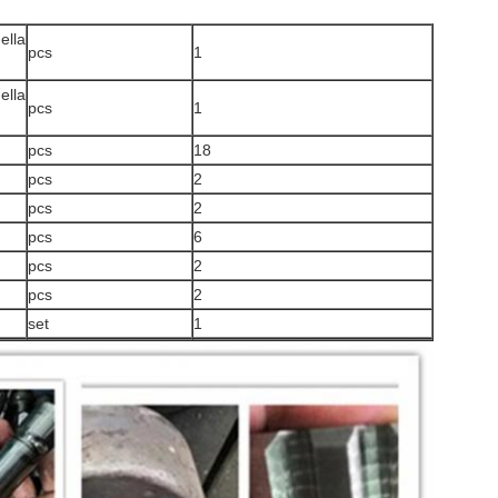
ella
pcs
1
ella
pcs
1
pcs
18
pcs
2
pcs
2
pcs
6
pcs
2
pcs
2
set
1