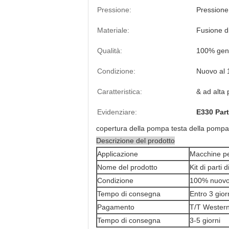
Pressione:
Pressione
Materiale:
Fusione di
Qualità:
100% gen
Condizione:
Nuovo al
Caratteristica:
& ad alta 
Evidenziare:
E330 Part
copertura della pompa testa della pompa
Descrizione del prodotto
Applicazione
Macchine p
Nome del prodotto
Kit di parti
Condizione
100% nuov
Tempo di consegna
Entro 3 gior
Pagamento
T/T Wester
Tempo di consegna
3-5 giorni