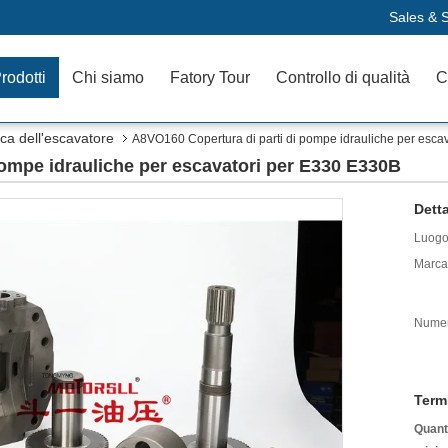
Sales & S
rodotti
Chi siamo
Fatory Tour
Controllo di qualità
C
ica dell'escavatore
A8VO160 Copertura di parti di pompe idrauliche per esca
pompe idrauliche per escavatori per E330 E330B
Detta
Luogo 
Marca
Numer
Term
Quanti