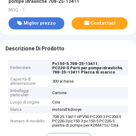
pompe idrauliche 708-25-13411
MOQ：1
Miglior prezzo
Contattaci
Descrizione Di Prodotto
,
Pc150-5 708-25-13411
Evidenziare
,
PC220-5 Parti per pompe idrauliche
708-25-13411 Placca di scarico
Capacità di
300 al mese
alimentazione
Imballaggi
Cartone
particolari
Luogo di origine
Cina
Marca
motorsll kdooye
708-25-13411 HPV90 PC200-3 PC200-5
Numero di modello
PC220-3 pc150-3 pc150-5 PC220-5
piastra di pompa per KOMATSU Cina