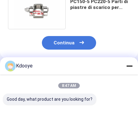
PC150-5 PC220-5 Parti di
piastre di scarico per
pompe idrauliche 708-25-
13411
Continua
Kdooye
Prodotti Raccomandati
8:47 AM
Good day, what product are you looking for?
PC300-7 PC300-8
PSV2-55T parti di
K3V140DT
PC350-7 PC360-7
ricambio di pompe
K3V140DTP