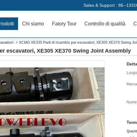
Sales & Support :
86--1331
rodotti
Chi siamo
Fatory Tour
Controllo di qualità
C
cavatori
XCMG XE335 Parti di ricambio per escavatori, XE305 XE370 Swing Jo
er escavatori, XE305 XE370 Swing Joint Assembly
Detta
Luogo 
Marca
Numer
Term
Quanti