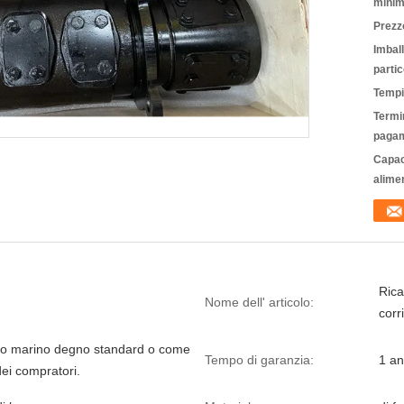
minim
Prezz
Imbal
partic
Tempi
Termin
pagam
Capac
alime
Rica
Nome dell' articolo:
corr
io marino degno standard o come
Tempo di garanzia:
1 a
dei compratori.