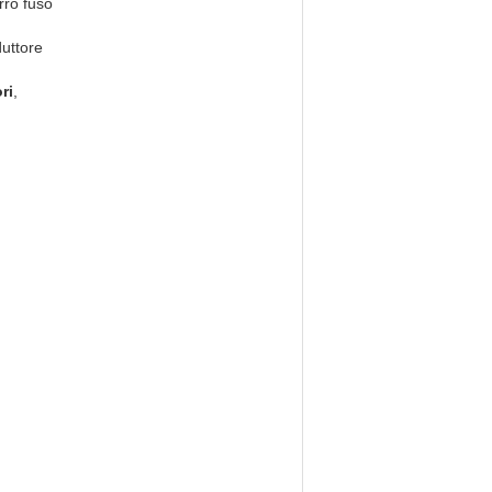
erro fuso
uttore
ri
,