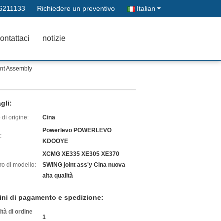
6211133
Richiedere un preventivo
Italian
ontattaci
notizie
int Assembly
gli:
di origine:
Cina
Powerlevo POWERLEVO
:
KDOOYE
XCMG XE335 XE305 XE370
o di modello:
SWING joint ass'y Cina nuova
alta qualità
ini di pagamento e spedizione:
tà di ordine
1