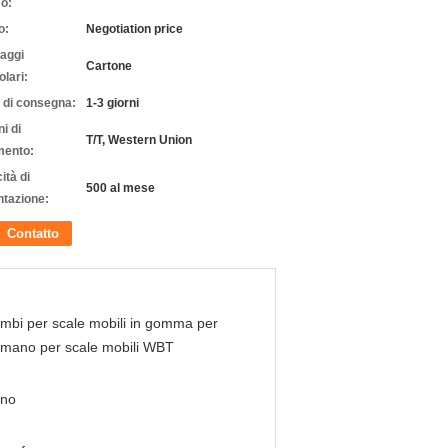
o:
o:
Negotiation price
laggi
Cartone
olari:
 di consegna:
1-3 giorni
i di
T/T, Western Union
ento:
ità di
500 al mese
ntazione:
Contatto
mbi per scale mobili in gomma per
imano per scale mobili WBT
nno