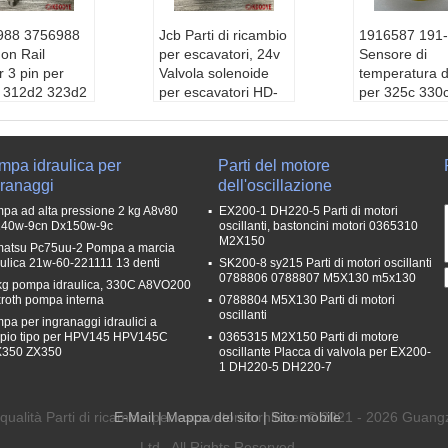
988 3756988
Jcb Parti di ricambio
1916587 191
n Rail
per escavatori, 24v
Sensore di
 3 pin per
Valvola solenoide
temperatura de
 312d2 323d2
per escavatori HD-
per 325c 330
4WED60/SG12N9Z4
Colore:
Cost
e:
Costumi
Colore:
Costumi
Nome dell' ar
ell' articol
Nome dell' articol
o:
Ricambi pe
mpa idraulica per
Parti del motore
ambi per scal
o:
Ricambi per scal
e mobili in g
granaggi
dell'oscillazione
li in gomma p
e mobili in gomma p
er corrimano 
rimano per sc
er corrimano per sc
ale mobili WB
pa ad alta pressione 2 kg A8v80
EX200-1 DH220-5 Parti di motori
obili WBT
ale mobili WBT
Imballaggio:
40w-9cn Dx150w-9c
oscillanti, bastoncini motori 0365310
M2X150
laggio:
imball
Imballaggio:
imball
aggio marino
atsu Pc75uu-2 Pompa a marcia
 marino degno
aggio marino degno
standard o c
aulica 21w-60-221111 13 denti
SK200-8 sy215 Parti di motori oscillanti
0788806 0788807 M5X130 m5x130
ard o come re
standard o come re
quisito dei c
kg pompa idraulica, 330C A8VO200
o dei comprato
roth pompa interna
quisito dei comprato
0788804 M5X130 Parti di motori
ri.
oscillanti
ri.
Tempo di gar
pa per ingranaggi idraulici a
pio tipo per HPV145 HPV145C
0365315 M2X150 Parti di motore
 di garanzia:
Tempo di garanzia:
1 anno
350 ZX350
oscillante Placca di valvola per EX200-
o
1 anno
1 DH220-5 DH220-7
qualità Parti di ricambio per escavatori fornitore. © 2021 - 2026 Gu
E-Mail
|
Mappa del sito
| Sito mobile
Ltd.. All Rights Reserved.