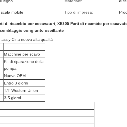
di legno
Materiale:
di f
a scala mobile
Tipo di impresa:
Prod
ti di ricambio per escavatori
,
XE305 Parti di ricambio per escavato
semblaggio congiunto oscillante
s'y Cina nuova alta qualità
Macchine per scavo
Kit di riparazione della
pompa
Nuovo OEM
Entro 3 giorni
T/T Western Union
3-5 giorni