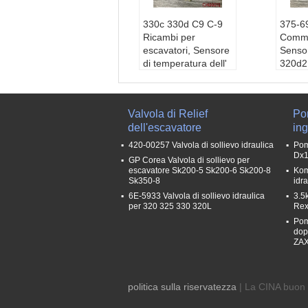
330c 330d C9 C-9
375-6
Ricambi per
Commo
escavatori, Sensore
Sensor
di temperatura dell'
320d2
olio idraulico 342-
C7.1
2924 3422924
Color
Colore:
Costumi
Nome d
Valvola di Relief
Po
Nome dell' articol
o:
Ric
dell'escavatore
in
o:
Ricambi per scal
e mobi
e mobili in gomma p
er cor
420-00257 Valvola di sollievo idraulica
Pom
er corrimano per sc
ale m
Dx1
GP Corea Valvola di sollievo per
ale mobili WBT
Imbal
escavatore Sk200-5 Sk200-6 Sk200-8
Kom
Imballaggio:
imball
aggio
Sk350-8
idr
aggio marino degno
stand
6E-5933 Valvola di sollievo idraulica
3.5
per 320 325 330 320L
standard o come re
quisit
Rex
quisito dei comprato
ri.
Pom
dop
ri.
Tempo
ZAX
Tempo di garanzia:
1 ann
1 anno
politica sulla riservatezza
| La CINA buon 