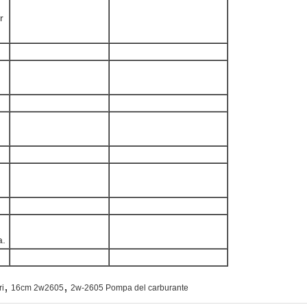
r
a.
,
,
ri
16cm 2w2605
2w-2605 Pompa del carburante