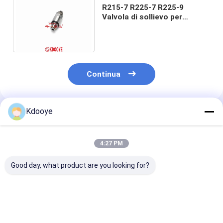
R215-7 R225-7 R225-9
Valvola di sollievo per
escavatore, AV280 Valvola di
controllo dell' olio Hyundai
Continua
Kdooye
Prodotti Raccomandati
4:27 PM
Good day, what product are you looking for?
Valvola a sfera del
GP Valvola di
Motori KDOOY