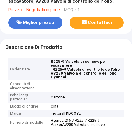
escavatore, AV280 Valvola di controllo dell' olio
Hyundai
Prezzo：Negotiation price
MOQ：1
Miglior prezzo
Contattaci
Descrizione Di Prodotto
R225-9 Valvola di sollievo per
escavatore
Evidenziare
,
,
R225-9 Valvola di controllo dell'olio
AV280 Valvola di controllo dell'olio
Hyundai
Capacità di
1
alimentazione
Imballaggi
Cartone
particolari
Luogo di origine
Cina
Marca
motorsll KDOOYE
Hyundai215-7 R225-7 R225-9
Numero di modello
ParkerAV280 Valvola di sollievo