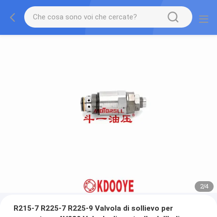
2
/
4
R215-7 R225-7 R225-9 Valvola di sollievo per