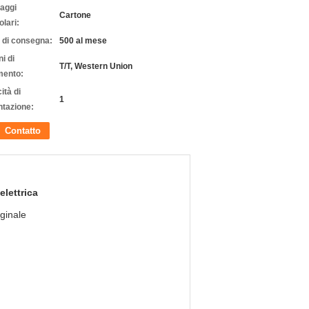
laggi
Cartone
olari:
 di consegna:
500 al mese
i di
T/T, Western Union
ento:
ità di
1
ntazione:
Contatto
elettrica
iginale