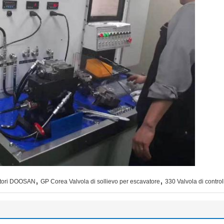
,
,
vatori DOOSAN
GP Corea Valvola di sollievo per escavatore
330 Valvola di controll