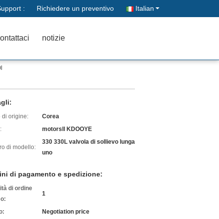
upport :
Richiedere un preventivo
Italian
ontattaci
notizie
l
gli:
di origine:
Corea
:
motorsll KDOOYE
330 330L valvola di sollievo lunga
o di modello:
uno
ini di pagamento e spedizione:
tà di ordine
1
o:
o:
Negotiation price