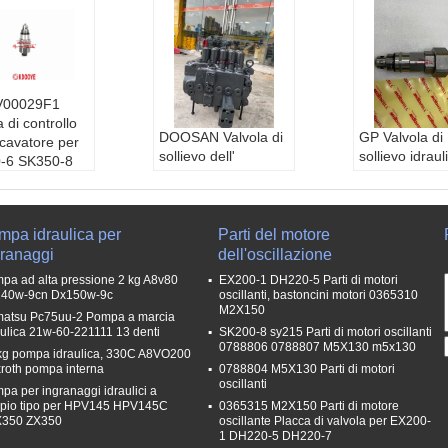
V00029F1
a di controllo
DOOSAN Valvola di
GP Valvola di
scavatore per
sollievo dell'
sollievo idraul
-6 SK350-8
escavatore, DH220-
KATO HD143
-8 CLG925
5 DH220-7 Valvola
HD1430-3
di controllo
SUMITOMO S
principale
5 SH460A5
mpa idraulica per
Parti del motore
granaggi
dell'oscillazione
pa ad alta pressione 2 kg A8v80
EX200-1 DH220-5 Parti di motori
40w-9cn Dx150w-9c
oscillanti, bastoncini motori 0365310
M2X150
atsu Pc75uu-2 Pompa a marcia
aulica 21w-60-221111 13 denti
SK200-8 sy215 Parti di motori oscillanti
0788806 0788807 M5X130 m5x130
kg pompa idraulica, 330C A8VO200
roth pompa interna
0788804 M5X130 Parti di motori
oscillanti
pa per ingranaggi idraulici a
pio tipo per HPV145 HPV145C
0365315 M2X150 Parti di motore
350 ZX350
oscillante Placca di valvola per EX200-
1 DH220-5 DH220-7