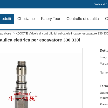
Sales & S
rodotti
Chi siamo
Fatory Tour
Controllo di qualità
C
cavatore
KDOOYE Valvola di controllo idraulica elettrica per escavatore 330 330
ulica elettrica per escavatore 330 330l
Detta
Luogo 
Marca
Numer
Term
Quanti
minim
Prezz