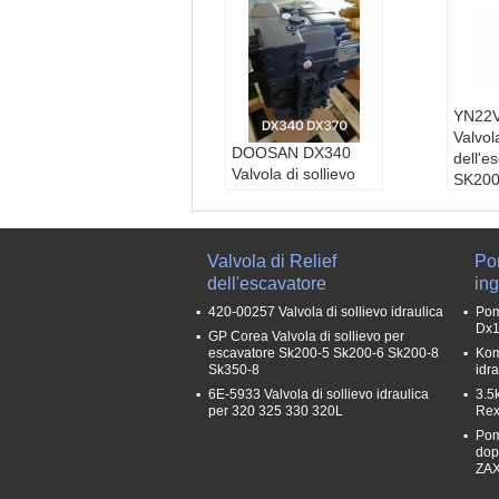
YN22
Valvol
DOOSAN DX340
dell'e
Valvola di sollievo
SK200
per escavatore,
SK200
Valvole di controllo
idraulico K1002989A
410105-00575
Valvola di Relief
Po
dell'escavatore
in
420-00257 Valvola di sollievo idraulica
Pom
Dx1
GP Corea Valvola di sollievo per
escavatore Sk200-5 Sk200-6 Sk200-8
Kom
Sk350-8
idr
6E-5933 Valvola di sollievo idraulica
3.5
per 320 325 330 320L
Rex
Pom
dop
ZAX