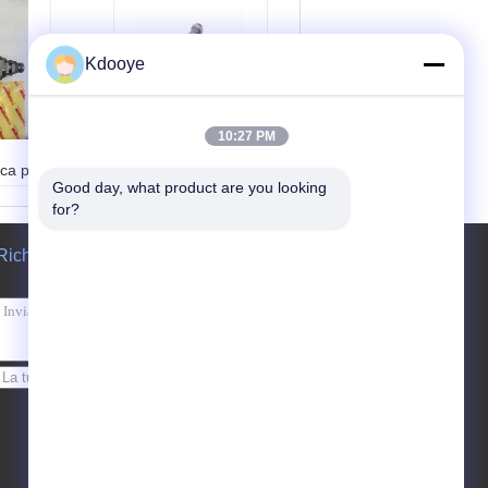
Kdooye
Valvola di sollievo
dell' escavatore
10:27 PM
DOOSAN, Valvola di
ica per
controllo della
Good day, what product are you looking 
0
pressione idraulica
for?
DH220-5
H460-
Richiedere un preventivo
Invii