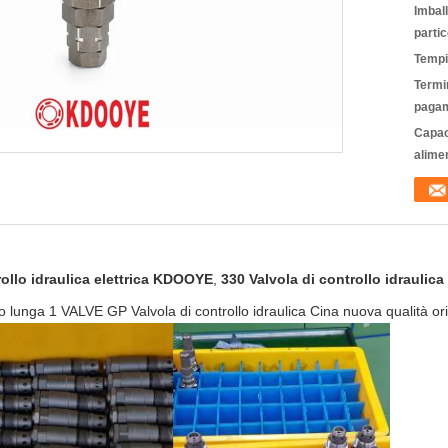
Imbal
partic
Tempi
Termin
pagam
Capac
alime
rollo idraulica elettrica KDOOYE
,
330 Valvola di controllo idraulica 
evo lunga 1 VALVE GP Valvola di controllo idraulica Cina nuova qualità or