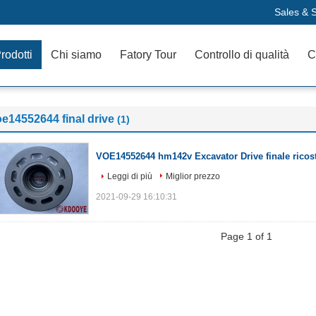
Sales & S
rodotti
Chi siamo
Fatory Tour
Controllo di qualità
C
e14552644 final drive
(1)
VOE14552644 hm142v Excavator Drive finale ricost
Leggi di più
Miglior prezzo
2021-09-29 16:10:31
Page 1 of 1