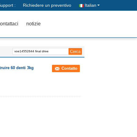
upport :
Richiedere un preventivo
Italian
ontattaci
notizie
ruire 60 denti 3kg
Contatto