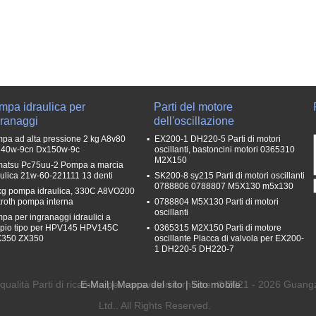
mpa idraulica per
Parti del motore
granaggi
dell'oscillazione
pa ad alta pressione 2 kg A8v80
EX200-1 DH220-5 Parti di motori
40w-9cn Dx150w-9c
oscillanti, bastoncini motori 0365310
M2X150
atsu Pc75uu-2 Pompa a marcia
aulica 21w-60-221111 13 denti
SK200-8 sy215 Parti di motori oscillanti
0788806 0788807 M5X130 m5x130
kg pompa idraulica, 330C A8VO200
roth pompa interna
0788804 M5X130 Parti di motori
oscillanti
pa per ingranaggi idraulici a
pio tipo per HPV145 HPV145C
0365315 M2X150 Parti di motore
350 ZX350
oscillante Placca di valvola per EX200-
1 DH220-5 DH220-7
qualità Parti di ricambio per escavatori fornitore. © 2021 - 2026 Gu
E-Mail
|
Mappa del sito
| Sito mobile
Ltd.. All Rights Reserved.