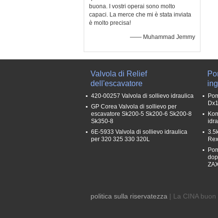
buona. I vostri operai sono molto
capaci. La merce che mi è stata inviata
è molto precisa!
—— Muhammad Jemmy
Valvola di Relief
Po
dell'escavatore
in
420-00257 Valvola di sollievo idraulica
Pom
Dx1
GP Corea Valvola di sollievo per
escavatore Sk200-5 Sk200-6 Sk200-8
Kom
Sk350-8
idr
6E-5933 Valvola di sollievo idraulica
3.5
per 320 325 330 320L
Rex
Pom
dop
ZAX
politica sulla riservatezza
| La CINA buon 