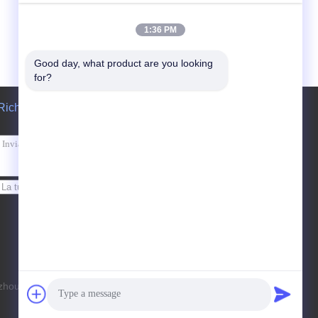
1:36 PM
Good day, what product are you looking 
for?
Richiedere un preventivo
Invii
angzhou Kdooye Machinery Equipment Co.,